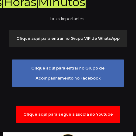
s
Horas
Minutos
Links Importantes:
Clique aqui para entrar no Grupo VIP de WhatsApp
Clique aqui para entrar no Grupo de
Acompanhamento no Facebook
Clique aqui para seguir a Escola no Youtube